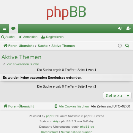
ch
Suche
or
Anmelden
Registrieren
n
eg
S
ne
Foren-Übersicht
en
Suche
Aktive Themen
m
ist
u
llz
el
rie
Aktive Themen
c
ug
de
re
Zur erweiterten Suche
h
Die Suche ergab 0 Treffer • Seite
1
von
1
e
riff
n
n
Es wurden keine passenden Ergebnisse gefunden.
Die Suche ergab 0 Treffer • Seite
1
von
1
Gehe zu
Foren-Übersicht
Alle Cookies löschen
Alle Zeiten sind
UTC+02:00
Powered by
phpBB
® Forum Software © phpBB Limited
Style von
Arty
- phpBB 3.3 von MrGaby
Deutsche Übersetzung durch
phpBB.de
Datenschutz
|
Nutzungsbedingungen