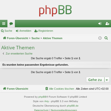
ch
Suche
or
Anmelden
Registrieren
n
eg
S
ne
Foren-Übersicht
en
Suche
Aktive Themen
m
ist
u
llz
el
rie
Aktive Themen
c
ug
de
re
Zur erweiterten Suche
h
Die Suche ergab 0 Treffer • Seite
1
von
1
e
riff
n
n
Es wurden keine passenden Ergebnisse gefunden.
Die Suche ergab 0 Treffer • Seite
1
von
1
Gehe zu
Foren-Übersicht
Alle Cookies löschen
Alle Zeiten sind
UTC+02:00
Powered by
phpBB
® Forum Software © phpBB Limited
Style von
Arty
- phpBB 3.3 von MrGaby
Deutsche Übersetzung durch
phpBB.de
Datenschutz
|
Nutzungsbedingungen