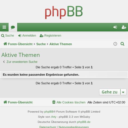
ch
Suche
or
Anmelden
Registrieren
n
eg
S
ne
Foren-Übersicht
en
Suche
Aktive Themen
m
ist
u
llz
el
rie
Aktive Themen
c
ug
de
re
Zur erweiterten Suche
h
Die Suche ergab 0 Treffer • Seite
1
von
1
e
riff
n
n
Es wurden keine passenden Ergebnisse gefunden.
Die Suche ergab 0 Treffer • Seite
1
von
1
Gehe zu
Foren-Übersicht
Alle Cookies löschen
Alle Zeiten sind
UTC+02:00
Powered by
phpBB
® Forum Software © phpBB Limited
Style von
Arty
- phpBB 3.3 von MrGaby
Deutsche Übersetzung durch
phpBB.de
Datenschutz
|
Nutzungsbedingungen