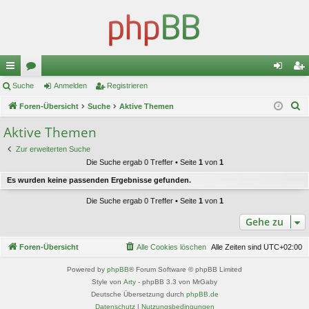
ch
Suche
or
Anmelden
Registrieren
n
eg
S
ne
Foren-Übersicht
en
Suche
Aktive Themen
m
ist
u
llz
el
rie
Aktive Themen
c
ug
de
re
Zur erweiterten Suche
h
Die Suche ergab 0 Treffer • Seite
1
von
1
e
riff
n
n
Es wurden keine passenden Ergebnisse gefunden.
Die Suche ergab 0 Treffer • Seite
1
von
1
Gehe zu
Foren-Übersicht
Alle Cookies löschen
Alle Zeiten sind
UTC+02:00
Powered by
phpBB
® Forum Software © phpBB Limited
Style von
Arty
- phpBB 3.3 von MrGaby
Deutsche Übersetzung durch
phpBB.de
Datenschutz
|
Nutzungsbedingungen