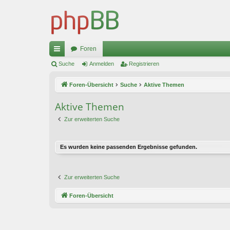
Foren
ch
Suche
Anmelden
Registrieren
ne
Foren-Übersicht
Suche
Aktive Themen
llz
Aktive Themen
ug
Zur erweiterten Suche
riff
Es wurden keine passenden Ergebnisse gefunden.
Zur erweiterten Suche
Foren-Übersicht