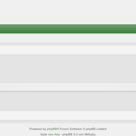
Powered by
phpBB
® Forum Software © phpBB Limited
Style von
Arty
- phpBB 3.3 von MrGaby