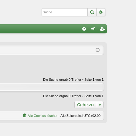
Suche
Erweiterte Suc
S
FA
n
eg
Q
m
ist
el
rie
de
re
n
n
Die Suche ergab 0 Treffer • Seite
1
von
1
Die Suche ergab 0 Treffer • Seite
1
von
1
Gehe zu
Alle Cookies löschen
Alle Zeiten sind
UTC+02:00