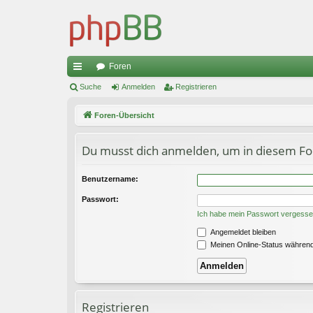
Foren
ch
Suche
Anmelden
Registrieren
ne
Foren-Übersicht
llz
Du musst dich anmelden, um in diesem Fo
ug
riff
Benutzername:
Passwort:
Ich habe mein Passwort vergess
Angemeldet bleiben
Meinen Online-Status während
Registrieren