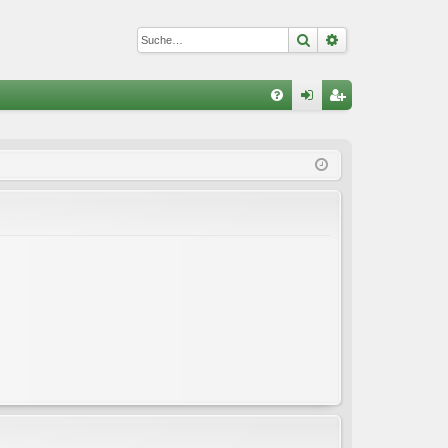
Suche
Erweiterte Suc
S
FA
n
eg
Q
m
ist
el
rie
de
re
n
n