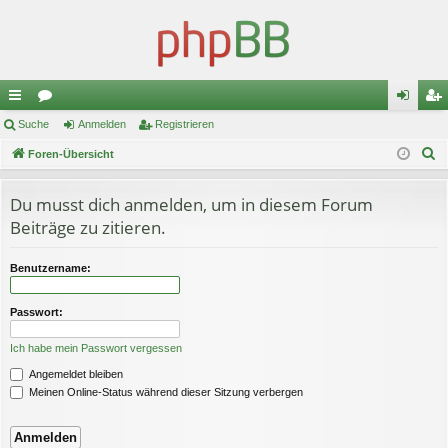
ch
Suche
or
Anmelden
Registrieren
n
eg
S
ne
Foren-Übersicht
en
m
ist
u
llz
el
rie
c
Du musst dich anmelden, um in diesem Forum
ug
de
re
h
Beiträge zu zitieren.
e
riff
n
n
Benutzername:
Passwort:
Ich habe mein Passwort vergessen
Angemeldet bleiben
Meinen Online-Status während dieser Sitzung verbergen