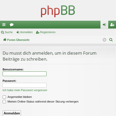
ch
Suche
or
Anmelden
Registrieren
n
eg
S
ne
Foren-Übersicht
en
m
ist
u
llz
el
rie
c
Du musst dich anmelden, um in diesem Forum
ug
de
re
h
Beiträge zu schreiben.
e
riff
n
n
Benutzername:
Passwort:
Ich habe mein Passwort vergessen
Angemeldet bleiben
Meinen Online-Status während dieser Sitzung verbergen