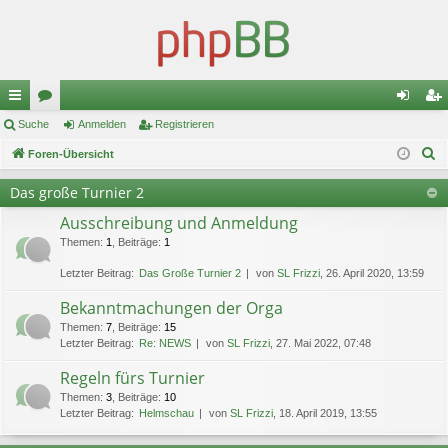
ch
Suche
or
Anmelden
Registrieren
n
eg
S
ne
Foren-Übersicht
en
m
ist
u
llz
el
rie
Das große Turnier 2
c
ug
de
re
Ausschreibung und Anmeldung
h
e
Themen
:
1
,
Beiträge
:
1
riff
n
n
Letzter Beitrag:
Das Große Turnier 2
von
SL Frizzi
, 26. April 2020, 13:59
Bekanntmachungen der Orga
Themen
:
7
,
Beiträge
:
15
Letzter Beitrag:
Re: NEWS
von
SL Frizzi
, 27. Mai 2022, 07:48
Regeln fürs Turnier
Themen
:
3
,
Beiträge
:
10
Letzter Beitrag:
Helmschau
von
SL Frizzi
, 18. April 2019, 13:55