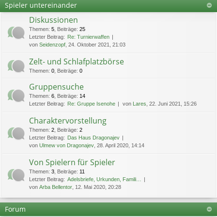
Spieler untereinander
Diskussionen
Themen
:
5
,
Beiträge
:
25
Letzter Beitrag:
Re: Turnierwaffen
von
Seidenzopf
, 24. Oktober 2021, 21:03
Zelt- und Schlafplatzbörse
Themen
:
0
,
Beiträge
:
0
Gruppensuche
Themen
:
6
,
Beiträge
:
14
Letzter Beitrag:
Re: Gruppe Isenohe
von
Lares
, 22. Juni 2021, 15:26
Charaktervorstellung
Themen
:
2
,
Beiträge
:
2
Letzter Beitrag:
Das Haus Dragonajev
von
Ulmew von Dragonajev
, 28. April 2020, 14:14
Von Spielern für Spieler
Themen
:
3
,
Beiträge
:
11
Letzter Beitrag:
Adelsbriefe, Urkunden, Famili…
von
Arba Bellentor
, 12. Mai 2020, 20:28
Forum