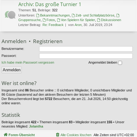
Archiv: Das große Turnier 1
Themen
:
51
,
Beiträge
:
322
Unterforen:
Bekanntmachungen
,
Zelt- und Schlafplatzbörse
,
Gruppensuche
,
Fotos
,
Von Spielern für Spieler
,
Diskussionen
Letzter Beitrag:
Re: Feedback
von
Aron
, 30. Juli 2019, 23:24
Anmelden
•
Registrieren
Benutzername:
Passwort:
Ich habe mein Passwort vergessen
Angemeldet bleiben
Wer ist online?
Insgesamt sind
86
Besucher online :: 0 sichtbare Mitglieder, 0 unsichtbare Mitglieder und
86 Gäste (basierend auf den aktiven Besuchern der letzten 5 Minuten)
Der Besucherrekord liegt bei
5722
Besuchern, die am 21. Juli 2026, 14:50 gleichzeitig
online waren.
Statistik
Beiträge insgesamt
422
• Themen insgesamt
83
• Mitglieder insgesamt
155
• Unser
neuestes Mitglied:
Jolantha
Foren-Übersicht
Alle Cookies löschen
Alle Zeiten sind
UTC+02:00