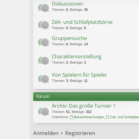
Diskussionen
Themen
:
5
,
Beiträge
:
25
Zelt- und Schlafplatzbörse
Themen
:
0
,
Beiträge
:
0
Gruppensuche
Themen
:
6
,
Beiträge
:
14
Charaktervorstellung
Themen
:
2
,
Beiträge
:
2
Von Spielern für Spieler
Themen
:
3
,
Beiträge
:
11
Forum
Archiv: Das große Turnier 1
Themen
:
51
,
Beiträge
:
322
Unterforen:
Bekanntmachungen
,
Zelt- und Schlafpla
Anmelden
•
Registrieren