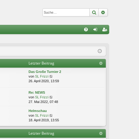
Suche
Erweiterte Suc
S
FA
n
eg
Q
m
ist
el
rie
Letzter Beitrag
de
re
Das Große Turnier 2
n
n
N
von
SL Frizzi
e
26. April 2020, 13:59
u
e
Re: NEWS
s
N
von
SL Frizzi
t
e
27. Mai 2022, 07:48
e
u
r
Helmschau
e
B
N
von
SL Frizzi
s
e
e
18. April 2019, 13:55
t
i
u
e
t
e
r
r
Letzter Beitrag
s
B
a
t
e