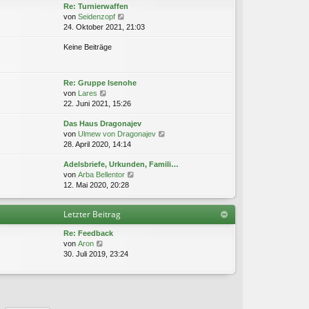
g
Re: Turnierwaffen
e
i
N
von
Seidenzopf
r
t
e
24. Oktober 2021, 21:03
B
r
u
e
a
Keine Beiträge
e
i
g
s
t
t
r
e
a
Re: Gruppe Isenohe
r
g
N
von
Lares
B
e
22. Juni 2021, 15:26
e
u
i
Das Haus Dragonajev
e
t
N
von
Ulmew von Dragonajev
s
r
e
28. April 2020, 14:14
t
a
u
e
g
Adelsbriefe, Urkunden, Famili…
e
r
N
von
Arba Bellentor
s
B
e
12. Mai 2020, 20:28
t
e
u
e
i
e
r
t
Letzter Beitrag
s
B
r
t
e
a
Re: Feedback
e
i
g
N
von
Aron
r
t
e
30. Juli 2019, 23:24
B
r
u
e
a
e
i
g
s
t
t
r
e
a