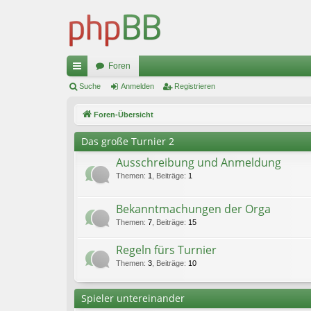
Foren
ch
Suche
Anmelden
Registrieren
ne
Foren-Übersicht
llz
Das große Turnier 2
ug
Ausschreibung und Anmeldung
riff
Themen
:
1
,
Beiträge
:
1
Bekanntmachungen der Orga
Themen
:
7
,
Beiträge
:
15
Regeln fürs Turnier
Themen
:
3
,
Beiträge
:
10
Spieler untereinander