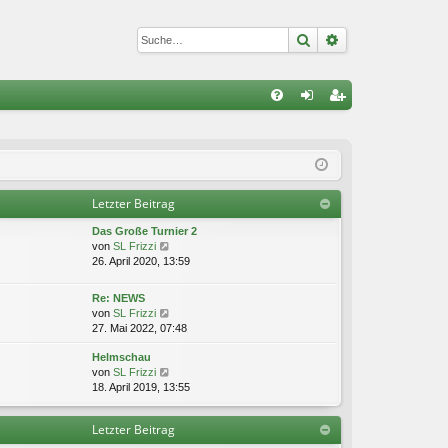
Suche
Erweiterte Suc
S
FA
n
eg
Q
m
ist
el
rie
Letzter Beitrag
de
re
Das Große Turnier 2
n
n
N
von
SL Frizzi
e
26. April 2020, 13:59
u
e
Re: NEWS
s
N
von
SL Frizzi
t
e
27. Mai 2022, 07:48
e
u
r
Helmschau
e
B
N
von
SL Frizzi
s
e
e
18. April 2019, 13:55
t
i
u
e
t
e
r
r
Letzter Beitrag
s
B
a
t
e