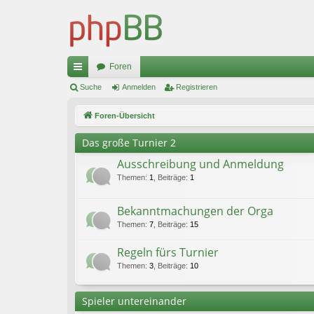
Foren
ch
Suche
Anmelden
Registrieren
ne
Foren-Übersicht
llz
Das große Turnier 2
ug
Ausschreibung und Anmeldung
riff
Themen
:
1
,
Beiträge
:
1
Bekanntmachungen der Orga
Themen
:
7
,
Beiträge
:
15
Regeln fürs Turnier
Themen
:
3
,
Beiträge
:
10
Spieler untereinander