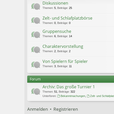
Diskussionen
Themen
:
5
,
Beiträge
:
25
Zelt- und Schlafplatzbörse
Themen
:
0
,
Beiträge
:
0
Gruppensuche
Themen
:
6
,
Beiträge
:
14
Charaktervorstellung
Themen
:
2
,
Beiträge
:
2
Von Spielern für Spieler
Themen
:
3
,
Beiträge
:
11
Forum
Archiv: Das große Turnier 1
Themen
:
51
,
Beiträge
:
322
Unterforen:
Bekanntmachungen
,
Zelt- und Schlafpla
Anmelden
•
Registrieren