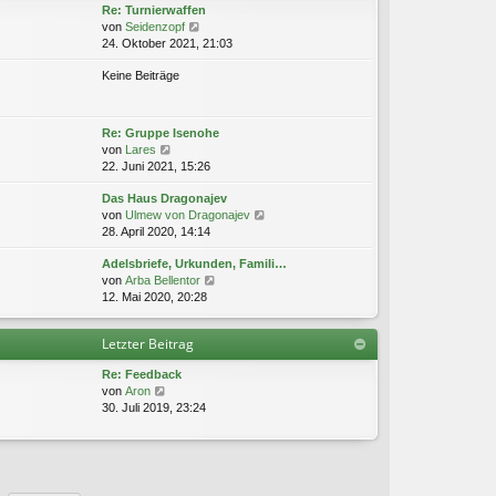
g
Re: Turnierwaffen
e
i
N
von
Seidenzopf
r
t
e
24. Oktober 2021, 21:03
B
r
u
e
a
Keine Beiträge
e
i
g
s
t
t
r
e
a
Re: Gruppe Isenohe
r
g
N
von
Lares
B
e
22. Juni 2021, 15:26
e
u
i
Das Haus Dragonajev
e
t
N
von
Ulmew von Dragonajev
s
r
e
28. April 2020, 14:14
t
a
u
e
g
Adelsbriefe, Urkunden, Famili…
e
r
N
von
Arba Bellentor
s
B
e
12. Mai 2020, 20:28
t
e
u
e
i
e
r
t
Letzter Beitrag
s
B
r
t
e
a
Re: Feedback
e
i
g
N
von
Aron
r
t
e
30. Juli 2019, 23:24
B
r
u
e
a
e
i
g
s
t
t
r
e
a