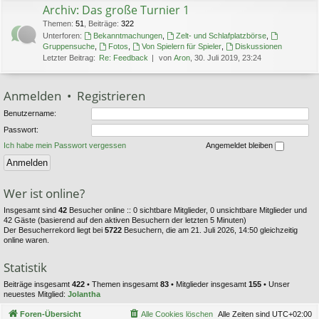
Archiv: Das große Turnier 1
Themen
:
51
,
Beiträge
:
322
Unterforen:
Bekanntmachungen
,
Zelt- und Schlafplatzbörse
,
Gruppensuche
,
Fotos
,
Von Spielern für Spieler
,
Diskussionen
Letzter Beitrag:
Re: Feedback
von
Aron
, 30. Juli 2019, 23:24
Anmelden
•
Registrieren
Benutzername:
Passwort:
Ich habe mein Passwort vergessen
Angemeldet bleiben
Wer ist online?
Insgesamt sind
42
Besucher online :: 0 sichtbare Mitglieder, 0 unsichtbare Mitglieder und
42 Gäste (basierend auf den aktiven Besuchern der letzten 5 Minuten)
Der Besucherrekord liegt bei
5722
Besuchern, die am 21. Juli 2026, 14:50 gleichzeitig
online waren.
Statistik
Beiträge insgesamt
422
• Themen insgesamt
83
• Mitglieder insgesamt
155
• Unser
neuestes Mitglied:
Jolantha
Foren-Übersicht
Alle Cookies löschen
Alle Zeiten sind
UTC+02:00