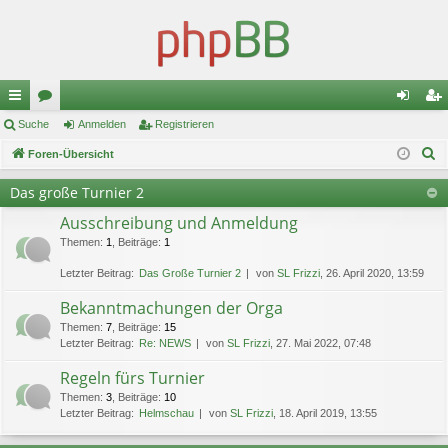
ch
Suche
or
Anmelden
Registrieren
n
eg
S
ne
Foren-Übersicht
en
m
ist
u
llz
el
rie
Das große Turnier 2
c
ug
de
re
Ausschreibung und Anmeldung
h
e
Themen
:
1
,
Beiträge
:
1
riff
n
n
Letzter Beitrag:
Das Große Turnier 2
von
SL Frizzi
, 26. April 2020, 13:59
Bekanntmachungen der Orga
Themen
:
7
,
Beiträge
:
15
Letzter Beitrag:
Re: NEWS
von
SL Frizzi
, 27. Mai 2022, 07:48
Regeln fürs Turnier
Themen
:
3
,
Beiträge
:
10
Letzter Beitrag:
Helmschau
von
SL Frizzi
, 18. April 2019, 13:55