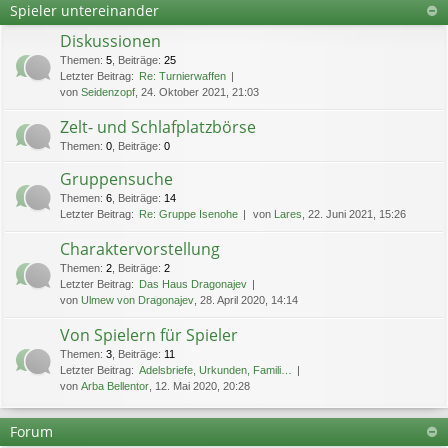
Spieler untereinander
Diskussionen
Themen
:
5
,
Beiträge
:
25
Letzter Beitrag:
Re: Turnierwaffen
von
Seidenzopf
, 24. Oktober 2021, 21:03
Zelt- und Schlafplatzbörse
Themen
:
0
,
Beiträge
:
0
Gruppensuche
Themen
:
6
,
Beiträge
:
14
Letzter Beitrag:
Re: Gruppe Isenohe
von
Lares
, 22. Juni 2021, 15:26
Charaktervorstellung
Themen
:
2
,
Beiträge
:
2
Letzter Beitrag:
Das Haus Dragonajev
von
Ulmew von Dragonajev
, 28. April 2020, 14:14
Von Spielern für Spieler
Themen
:
3
,
Beiträge
:
11
Letzter Beitrag:
Adelsbriefe, Urkunden, Famili…
von
Arba Bellentor
, 12. Mai 2020, 20:28
Forum