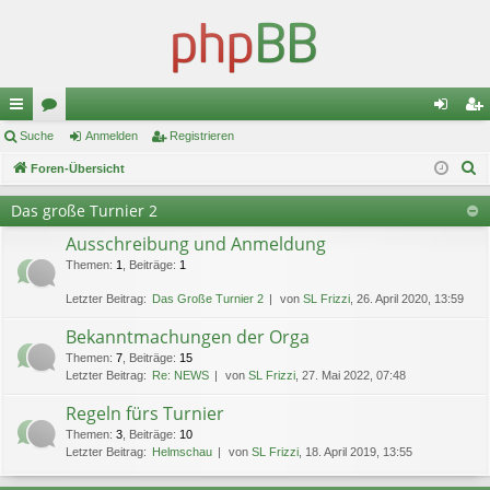
ch
Suche
or
Anmelden
Registrieren
n
eg
S
ne
Foren-Übersicht
en
m
ist
u
llz
el
rie
Das große Turnier 2
c
ug
de
re
Ausschreibung und Anmeldung
h
e
Themen
:
1
,
Beiträge
:
1
riff
n
n
Letzter Beitrag:
Das Große Turnier 2
von
SL Frizzi
, 26. April 2020, 13:59
Bekanntmachungen der Orga
Themen
:
7
,
Beiträge
:
15
Letzter Beitrag:
Re: NEWS
von
SL Frizzi
, 27. Mai 2022, 07:48
Regeln fürs Turnier
Themen
:
3
,
Beiträge
:
10
Letzter Beitrag:
Helmschau
von
SL Frizzi
, 18. April 2019, 13:55