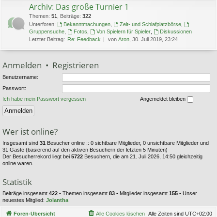
Archiv: Das große Turnier 1
Themen
:
51
,
Beiträge
:
322
Unterforen:
Bekanntmachungen
,
Zelt- und Schlafplatzbörse
,
Gruppensuche
,
Fotos
,
Von Spielern für Spieler
,
Diskussionen
Letzter Beitrag:
Re: Feedback
von
Aron
, 30. Juli 2019, 23:24
Anmelden
•
Registrieren
Benutzername:
Passwort:
Ich habe mein Passwort vergessen
Angemeldet bleiben
Wer ist online?
Insgesamt sind
31
Besucher online :: 0 sichtbare Mitglieder, 0 unsichtbare Mitglieder und
31 Gäste (basierend auf den aktiven Besuchern der letzten 5 Minuten)
Der Besucherrekord liegt bei
5722
Besuchern, die am 21. Juli 2026, 14:50 gleichzeitig
online waren.
Statistik
Beiträge insgesamt
422
• Themen insgesamt
83
• Mitglieder insgesamt
155
• Unser
neuestes Mitglied:
Jolantha
Foren-Übersicht
Alle Cookies löschen
Alle Zeiten sind
UTC+02:00