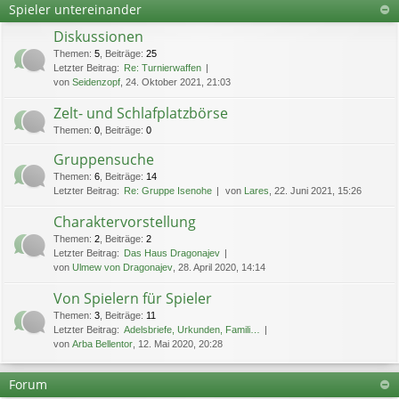
Spieler untereinander
Diskussionen
Themen
:
5
,
Beiträge
:
25
Letzter Beitrag:
Re: Turnierwaffen
von
Seidenzopf
, 24. Oktober 2021, 21:03
Zelt- und Schlafplatzbörse
Themen
:
0
,
Beiträge
:
0
Gruppensuche
Themen
:
6
,
Beiträge
:
14
Letzter Beitrag:
Re: Gruppe Isenohe
von
Lares
, 22. Juni 2021, 15:26
Charaktervorstellung
Themen
:
2
,
Beiträge
:
2
Letzter Beitrag:
Das Haus Dragonajev
von
Ulmew von Dragonajev
, 28. April 2020, 14:14
Von Spielern für Spieler
Themen
:
3
,
Beiträge
:
11
Letzter Beitrag:
Adelsbriefe, Urkunden, Famili…
von
Arba Bellentor
, 12. Mai 2020, 20:28
Forum