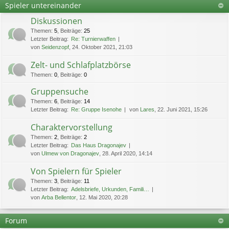
Spieler untereinander
Diskussionen
Themen
:
5
,
Beiträge
:
25
Letzter Beitrag:
Re: Turnierwaffen
von
Seidenzopf
, 24. Oktober 2021, 21:03
Zelt- und Schlafplatzbörse
Themen
:
0
,
Beiträge
:
0
Gruppensuche
Themen
:
6
,
Beiträge
:
14
Letzter Beitrag:
Re: Gruppe Isenohe
von
Lares
, 22. Juni 2021, 15:26
Charaktervorstellung
Themen
:
2
,
Beiträge
:
2
Letzter Beitrag:
Das Haus Dragonajev
von
Ulmew von Dragonajev
, 28. April 2020, 14:14
Von Spielern für Spieler
Themen
:
3
,
Beiträge
:
11
Letzter Beitrag:
Adelsbriefe, Urkunden, Famili…
von
Arba Bellentor
, 12. Mai 2020, 20:28
Forum