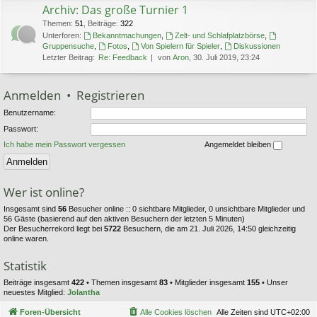
Archiv: Das große Turnier 1
Themen
:
51
,
Beiträge
:
322
Unterforen:
Bekanntmachungen
,
Zelt- und Schlafplatzbörse
,
Gruppensuche
,
Fotos
,
Von Spielern für Spieler
,
Diskussionen
Letzter Beitrag:
Re: Feedback
von
Aron
, 30. Juli 2019, 23:24
Anmelden
•
Registrieren
Benutzername:
Passwort:
Ich habe mein Passwort vergessen
Angemeldet bleiben
Wer ist online?
Insgesamt sind
56
Besucher online :: 0 sichtbare Mitglieder, 0 unsichtbare Mitglieder und
56 Gäste (basierend auf den aktiven Besuchern der letzten 5 Minuten)
Der Besucherrekord liegt bei
5722
Besuchern, die am 21. Juli 2026, 14:50 gleichzeitig
online waren.
Statistik
Beiträge insgesamt
422
• Themen insgesamt
83
• Mitglieder insgesamt
155
• Unser
neuestes Mitglied:
Jolantha
Foren-Übersicht
Alle Cookies löschen
Alle Zeiten sind
UTC+02:00