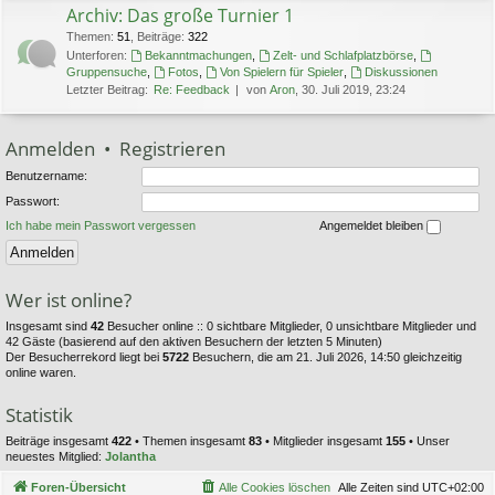
Archiv: Das große Turnier 1
Themen
:
51
,
Beiträge
:
322
Unterforen:
Bekanntmachungen
,
Zelt- und Schlafplatzbörse
,
Gruppensuche
,
Fotos
,
Von Spielern für Spieler
,
Diskussionen
Letzter Beitrag:
Re: Feedback
von
Aron
, 30. Juli 2019, 23:24
Anmelden
•
Registrieren
Benutzername:
Passwort:
Ich habe mein Passwort vergessen
Angemeldet bleiben
Wer ist online?
Insgesamt sind
42
Besucher online :: 0 sichtbare Mitglieder, 0 unsichtbare Mitglieder und
42 Gäste (basierend auf den aktiven Besuchern der letzten 5 Minuten)
Der Besucherrekord liegt bei
5722
Besuchern, die am 21. Juli 2026, 14:50 gleichzeitig
online waren.
Statistik
Beiträge insgesamt
422
• Themen insgesamt
83
• Mitglieder insgesamt
155
• Unser
neuestes Mitglied:
Jolantha
Foren-Übersicht
Alle Cookies löschen
Alle Zeiten sind
UTC+02:00