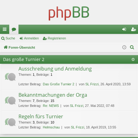
ch
Suche
or
Anmelden
Registrieren
n
eg
S
ne
Foren-Übersicht
en
m
ist
u
llz
el
rie
Das große Turnier 2
c
ug
de
re
Ausschreibung und Anmeldung
h
e
Themen
:
1
,
Beiträge
:
1
riff
n
n
Letzter Beitrag:
Das Große Turnier 2
von
SL Frizzi
, 26. April 2020, 13:59
Bekanntmachungen der Orga
Themen
:
7
,
Beiträge
:
15
Letzter Beitrag:
Re: NEWS
von
SL Frizzi
, 27. Mai 2022, 07:48
Regeln fürs Turnier
Themen
:
3
,
Beiträge
:
10
Letzter Beitrag:
Helmschau
von
SL Frizzi
, 18. April 2019, 13:55