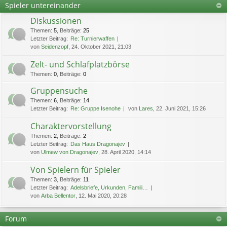
Spieler untereinander
Diskussionen
Themen
:
5
,
Beiträge
:
25
Letzter Beitrag:
Re: Turnierwaffen
von
Seidenzopf
, 24. Oktober 2021, 21:03
Zelt- und Schlafplatzbörse
Themen
:
0
,
Beiträge
:
0
Gruppensuche
Themen
:
6
,
Beiträge
:
14
Letzter Beitrag:
Re: Gruppe Isenohe
von
Lares
, 22. Juni 2021, 15:26
Charaktervorstellung
Themen
:
2
,
Beiträge
:
2
Letzter Beitrag:
Das Haus Dragonajev
von
Ulmew von Dragonajev
, 28. April 2020, 14:14
Von Spielern für Spieler
Themen
:
3
,
Beiträge
:
11
Letzter Beitrag:
Adelsbriefe, Urkunden, Famili…
von
Arba Bellentor
, 12. Mai 2020, 20:28
Forum