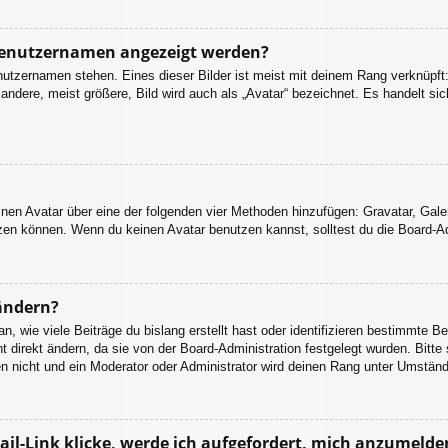
 Benutzernamen angezeigt werden?
nutzernamen stehen. Eines dieser Bilder ist meist mit deinem Rang verknüpft:
dere, meist größere, Bild wird auch als „Avatar“ bezeichnet. Es handelt sich
einen Avatar über eine der folgenden vier Methoden hinzufügen: Gravatar, Gal
en können. Wenn du keinen Avatar benutzen kannst, solltest du die Board-Adm
ändern?
 wie viele Beiträge du bislang erstellt hast oder identifizieren bestimmte B
 direkt ändern, da sie von der Board-Administration festgelegt wurden. Bitte
n nicht und ein Moderator oder Administrator wird deinen Rang unter Umstän
il-Link klicke, werde ich aufgefordert, mich anzumelde