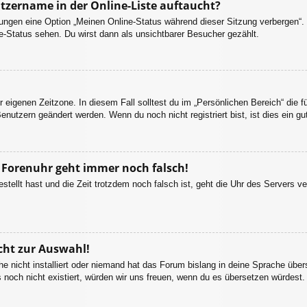
tzername in der Online-Liste auftaucht?
llungen eine Option „Meinen Online-Status während dieser Sitzung verbergen“
e-Status sehen. Du wirst dann als unsichtbarer Besucher gezählt.
r eigenen Zeitzone. In diesem Fall solltest du im „Persönlichen Bereich“ die fü
enutzern geändert werden. Wenn du noch nicht registriert bist, ist dies ein gut
ie Forenuhr geht immer noch falsch!
estellt hast und die Zeit trotzdem noch falsch ist, geht die Uhr des Servers ve
cht zur Auswahl!
e nicht installiert oder niemand hat das Forum bislang in deine Sprache übers
es noch nicht existiert, würden wir uns freuen, wenn du es übersetzen würdes