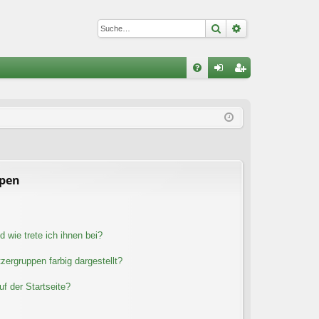
Suche
Erweiterte Suc
S
FA
n
eg
Q
m
ist
el
rie
de
re
n
n
ppen
 wie trete ich ihnen bei?
ergruppen farbig dargestellt?
f der Startseite?