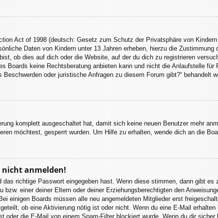
tion Act of 1998 (deutsch: Gesetz zum Schutz der Privatsphäre von Kindern 
sönliche Daten von Kindern unter 13 Jahren erheben, hierzu die Zustimmung 
st, ob dies auf dich oder die Website, auf der du dich zu registrieren versuchs
s Boards keine Rechtsberatung anbieten kann und nicht die Anlaufstelle für R
 es Beschwerden oder juristische Anfragen zu diesem Forum gibt?“ behandelt w
ierung komplett ausgeschaltet hat, damit sich keine neuen Benutzer mehr an
eren möchtest, gesperrt wurden. Um Hilfe zu erhalten, wende dich an die Boa
r nicht anmelden!
d das richtige Passwort eingegeben hast. Wenn diese stimmen, dann gibt es
u bzw. einer deiner Eltern oder deiner Erziehungsberechtigten den Anweisungen
. Bei einigen Boards müssen alle neu angemeldeten Mitglieder erst freigeschal
itgeteilt, ob eine Aktivierung nötig ist oder nicht. Wenn du eine E-Mail erhalt
st oder die E-Mail von einem Spam-Filter blockiert wurde. Wenn du dir sicher