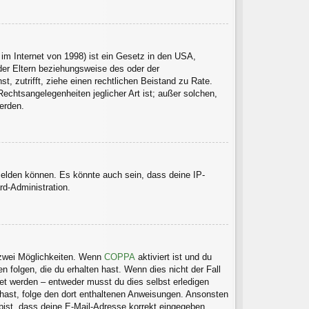
im Internet von 1998) ist ein Gesetz in den USA,
der Eltern beziehungsweise des oder der
t, zutrifft, ziehe einen rechtlichen Beistand zu Rate.
echtsangelegenheiten jeglicher Art ist; außer solchen,
erden.
melden können. Es könnte auch sein, dass deine IP-
rd-Administration.
 zwei Möglichkeiten. Wenn
COPPA
aktiviert ist und du
 folgen, die du erhalten hast. Wenn dies nicht der Fall
tet werden – entweder musst du dies selbst erledigen
en hast, folge den dort enthaltenen Anweisungen. Ansonsten
 bist, dass deine E-Mail-Adresse korrekt eingegeben