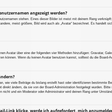
 Benutzernamen angezeigt werden?
nutzernamen stehen. Eines dieser Bilder ist meist mit deinem Rang verknüpft:
dere, meist größere, Bild wird auch als „Avatar“ bezeichnet. Es handelt sich
einen Avatar über eine der folgenden vier Methoden hinzufügen: Gravatar, Gal
en können. Wenn du keinen Avatar benutzen kannst, solltest du die Board-Adm
ändern?
 wie viele Beiträge du bislang erstellt hast oder identifizieren bestimmte B
 direkt ändern, da sie von der Board-Administration festgelegt wurden. Bitte
n nicht und ein Moderator oder Administrator wird deinen Rang unter Umstän
il-Link klicke, werde ich aufgefordert, mich anzumelde