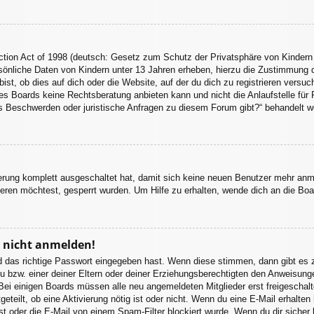
tion Act of 1998 (deutsch: Gesetz zum Schutz der Privatsphäre von Kindern 
sönliche Daten von Kindern unter 13 Jahren erheben, hierzu die Zustimmung 
st, ob dies auf dich oder die Website, auf der du dich zu registrieren versuchs
s Boards keine Rechtsberatung anbieten kann und nicht die Anlaufstelle für R
 es Beschwerden oder juristische Anfragen zu diesem Forum gibt?“ behandelt w
ierung komplett ausgeschaltet hat, damit sich keine neuen Benutzer mehr an
eren möchtest, gesperrt wurden. Um Hilfe zu erhalten, wende dich an die Boa
r nicht anmelden!
d das richtige Passwort eingegeben hast. Wenn diese stimmen, dann gibt es
u bzw. einer deiner Eltern oder deiner Erziehungsberechtigten den Anweisungen
. Bei einigen Boards müssen alle neu angemeldeten Mitglieder erst freigeschal
itgeteilt, ob eine Aktivierung nötig ist oder nicht. Wenn du eine E-Mail erhalt
st oder die E-Mail von einem Spam-Filter blockiert wurde. Wenn du dir sicher