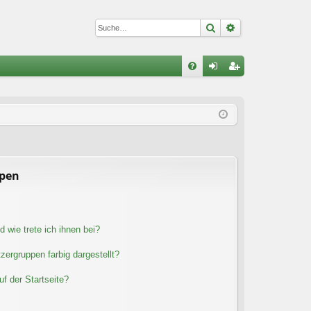
Suche
Erweiterte Suc
S
FA
n
eg
Q
m
ist
el
rie
de
re
n
n
ppen
 wie trete ich ihnen bei?
ergruppen farbig dargestellt?
f der Startseite?