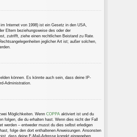
im Internet von 1998) ist ein Gesetz in den USA,
der Eltern beziehungsweise des oder der
t, zutrifft, ziehe einen rechtlichen Beistand zu Rate.
echtsangelegenheiten jeglicher Art ist; außer solchen,
erden.
melden können. Es könnte auch sein, dass deine IP-
rd-Administration.
 zwei Möglichkeiten. Wenn
COPPA
aktiviert ist und du
 folgen, die du erhalten hast. Wenn dies nicht der Fall
tet werden – entweder musst du dies selbst erledigen
en hast, folge den dort enthaltenen Anweisungen. Ansonsten
 bist, dass deine E-Mail-Adresse korrekt eingegeben