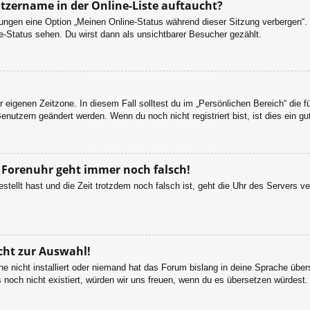
tzername in der Online-Liste auftaucht?
llungen eine Option „Meinen Online-Status während dieser Sitzung verbergen“
e-Status sehen. Du wirst dann als unsichtbarer Besucher gezählt.
r eigenen Zeitzone. In diesem Fall solltest du im „Persönlichen Bereich“ die fü
enutzern geändert werden. Wenn du noch nicht registriert bist, ist dies ein gut
ie Forenuhr geht immer noch falsch!
estellt hast und die Zeit trotzdem noch falsch ist, geht die Uhr des Servers ve
cht zur Auswahl!
e nicht installiert oder niemand hat das Forum bislang in deine Sprache übers
es noch nicht existiert, würden wir uns freuen, wenn du es übersetzen würdes