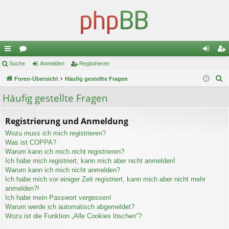
ch
Suche
or
Anmelden
Registrieren
n
eg
S
ne
Foren-Übersicht
en
Häufig gestellte Fragen
m
ist
u
llz
el
rie
Häufig gestellte Fragen
c
ug
de
re
h
Registrierung und Anmeldung
e
riff
n
n
Wozu muss ich mich registrieren?
Was ist COPPA?
Warum kann ich mich nicht registrieren?
Ich habe mich registriert, kann mich aber nicht anmelden!
Warum kann ich mich nicht anmelden?
Ich habe mich vor einiger Zeit registriert, kann mich aber nicht mehr
anmelden?!
Ich habe mein Passwort vergessen!
Warum werde ich automatisch abgemeldet?
Wozu ist die Funktion „Alle Cookies löschen“?