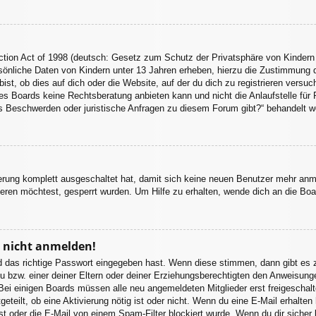
tion Act of 1998 (deutsch: Gesetz zum Schutz der Privatsphäre von Kindern 
sönliche Daten von Kindern unter 13 Jahren erheben, hierzu die Zustimmung 
st, ob dies auf dich oder die Website, auf der du dich zu registrieren versuchs
s Boards keine Rechtsberatung anbieten kann und nicht die Anlaufstelle für R
 es Beschwerden oder juristische Anfragen zu diesem Forum gibt?“ behandelt w
ierung komplett ausgeschaltet hat, damit sich keine neuen Benutzer mehr an
eren möchtest, gesperrt wurden. Um Hilfe zu erhalten, wende dich an die Boa
r nicht anmelden!
d das richtige Passwort eingegeben hast. Wenn diese stimmen, dann gibt es
u bzw. einer deiner Eltern oder deiner Erziehungsberechtigten den Anweisungen
. Bei einigen Boards müssen alle neu angemeldeten Mitglieder erst freigeschal
itgeteilt, ob eine Aktivierung nötig ist oder nicht. Wenn du eine E-Mail erhalt
st oder die E-Mail von einem Spam-Filter blockiert wurde. Wenn du dir sicher