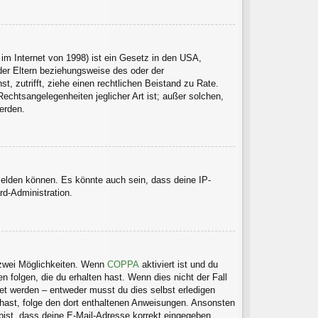
im Internet von 1998) ist ein Gesetz in den USA,
der Eltern beziehungsweise des oder der
t, zutrifft, ziehe einen rechtlichen Beistand zu Rate.
echtsangelegenheiten jeglicher Art ist; außer solchen,
erden.
melden können. Es könnte auch sein, dass deine IP-
rd-Administration.
 zwei Möglichkeiten. Wenn
COPPA
aktiviert ist und du
 folgen, die du erhalten hast. Wenn dies nicht der Fall
tet werden – entweder musst du dies selbst erledigen
en hast, folge den dort enthaltenen Anweisungen. Ansonsten
 bist, dass deine E-Mail-Adresse korrekt eingegeben