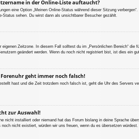
tzername in der Online-Liste auftaucht?
llungen eine Option „Meinen Online-Status während dieser Sitzung verbergen“
e-Status sehen. Du wirst dann als unsichtbarer Besucher gezählt.
r eigenen Zeitzone. In diesem Fall solltest du im „Persönlichen Bereich“ die fü
enutzern geändert werden. Wenn du noch nicht registriert bist, ist dies ein gut
ie Forenuhr geht immer noch falsch!
estellt hast und die Zeit trotzdem noch falsch ist, geht die Uhr des Servers ve
cht zur Auswahl!
e nicht installiert oder niemand hat das Forum bislang in deine Sprache übers
es noch nicht existiert, würden wir uns freuen, wenn du es übersetzen würdes