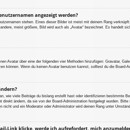
 Benutzernamen angezeigt werden?
nutzernamen stehen. Eines dieser Bilder ist meist mit deinem Rang verknüpft:
dere, meist größere, Bild wird auch als „Avatar“ bezeichnet. Es handelt sich
einen Avatar über eine der folgenden vier Methoden hinzufügen: Gravatar, Gal
en können. Wenn du keinen Avatar benutzen kannst, solltest du die Board-Adm
ändern?
 wie viele Beiträge du bislang erstellt hast oder identifizieren bestimmte B
 direkt ändern, da sie von der Board-Administration festgelegt wurden. Bitte
n nicht und ein Moderator oder Administrator wird deinen Rang unter Umstän
il-Link klicke, werde ich aufgefordert, mich anzumelde