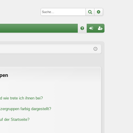
Suche
Erweiterte Suc
S
FA
n
eg
Q
m
ist
el
rie
de
re
n
n
ppen
 wie trete ich ihnen bei?
ergruppen farbig dargestellt?
f der Startseite?