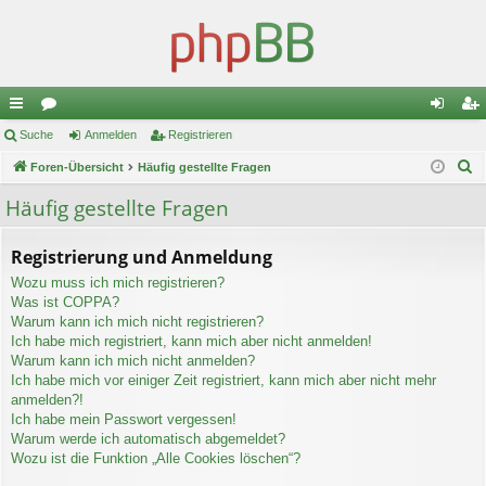
ch
Suche
or
Anmelden
Registrieren
n
eg
S
ne
Foren-Übersicht
en
Häufig gestellte Fragen
m
ist
u
llz
el
rie
Häufig gestellte Fragen
c
ug
de
re
h
Registrierung und Anmeldung
e
riff
n
n
Wozu muss ich mich registrieren?
Was ist COPPA?
Warum kann ich mich nicht registrieren?
Ich habe mich registriert, kann mich aber nicht anmelden!
Warum kann ich mich nicht anmelden?
Ich habe mich vor einiger Zeit registriert, kann mich aber nicht mehr
anmelden?!
Ich habe mein Passwort vergessen!
Warum werde ich automatisch abgemeldet?
Wozu ist die Funktion „Alle Cookies löschen“?