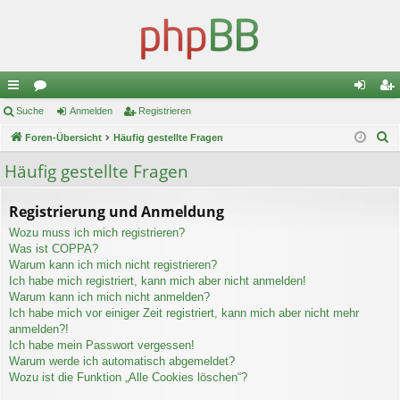
ch
Suche
or
Anmelden
Registrieren
n
eg
S
ne
Foren-Übersicht
en
Häufig gestellte Fragen
m
ist
u
llz
el
rie
Häufig gestellte Fragen
c
ug
de
re
h
Registrierung und Anmeldung
e
riff
n
n
Wozu muss ich mich registrieren?
Was ist COPPA?
Warum kann ich mich nicht registrieren?
Ich habe mich registriert, kann mich aber nicht anmelden!
Warum kann ich mich nicht anmelden?
Ich habe mich vor einiger Zeit registriert, kann mich aber nicht mehr
anmelden?!
Ich habe mein Passwort vergessen!
Warum werde ich automatisch abgemeldet?
Wozu ist die Funktion „Alle Cookies löschen“?