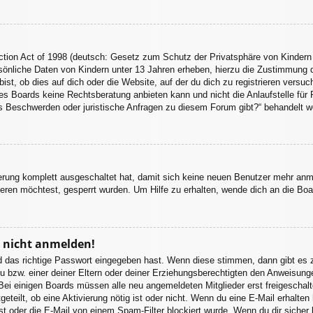
tion Act of 1998 (deutsch: Gesetz zum Schutz der Privatsphäre von Kindern 
sönliche Daten von Kindern unter 13 Jahren erheben, hierzu die Zustimmung 
st, ob dies auf dich oder die Website, auf der du dich zu registrieren versuchs
s Boards keine Rechtsberatung anbieten kann und nicht die Anlaufstelle für R
 es Beschwerden oder juristische Anfragen zu diesem Forum gibt?“ behandelt w
ierung komplett ausgeschaltet hat, damit sich keine neuen Benutzer mehr an
eren möchtest, gesperrt wurden. Um Hilfe zu erhalten, wende dich an die Boa
r nicht anmelden!
d das richtige Passwort eingegeben hast. Wenn diese stimmen, dann gibt es
u bzw. einer deiner Eltern oder deiner Erziehungsberechtigten den Anweisungen
. Bei einigen Boards müssen alle neu angemeldeten Mitglieder erst freigeschal
itgeteilt, ob eine Aktivierung nötig ist oder nicht. Wenn du eine E-Mail erhalt
st oder die E-Mail von einem Spam-Filter blockiert wurde. Wenn du dir sicher