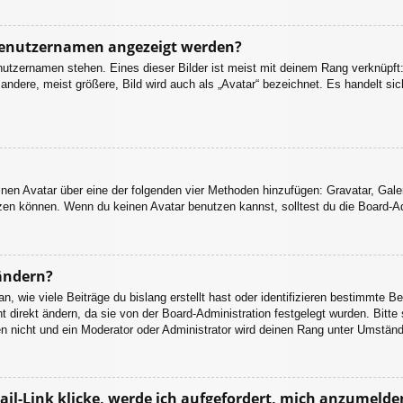
 Benutzernamen angezeigt werden?
nutzernamen stehen. Eines dieser Bilder ist meist mit deinem Rang verknüpft:
dere, meist größere, Bild wird auch als „Avatar“ bezeichnet. Es handelt sich
einen Avatar über eine der folgenden vier Methoden hinzufügen: Gravatar, Gal
en können. Wenn du keinen Avatar benutzen kannst, solltest du die Board-Adm
ändern?
 wie viele Beiträge du bislang erstellt hast oder identifizieren bestimmte B
 direkt ändern, da sie von der Board-Administration festgelegt wurden. Bitte
n nicht und ein Moderator oder Administrator wird deinen Rang unter Umstän
il-Link klicke, werde ich aufgefordert, mich anzumelde