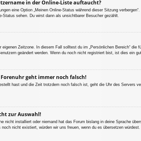
tzername in der Online-Liste auftaucht?
llungen eine Option „Meinen Online-Status während dieser Sitzung verbergen“
e-Status sehen. Du wirst dann als unsichtbarer Besucher gezählt.
r eigenen Zeitzone. In diesem Fall solltest du im „Persönlichen Bereich“ die fü
enutzern geändert werden. Wenn du noch nicht registriert bist, ist dies ein gut
ie Forenuhr geht immer noch falsch!
estellt hast und die Zeit trotzdem noch falsch ist, geht die Uhr des Servers ve
cht zur Auswahl!
e nicht installiert oder niemand hat das Forum bislang in deine Sprache übers
es noch nicht existiert, würden wir uns freuen, wenn du es übersetzen würdes