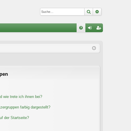
Suche
Erweiterte Suc
S
FA
n
eg
Q
m
ist
el
rie
de
re
n
n
ppen
 wie trete ich ihnen bei?
ergruppen farbig dargestellt?
f der Startseite?