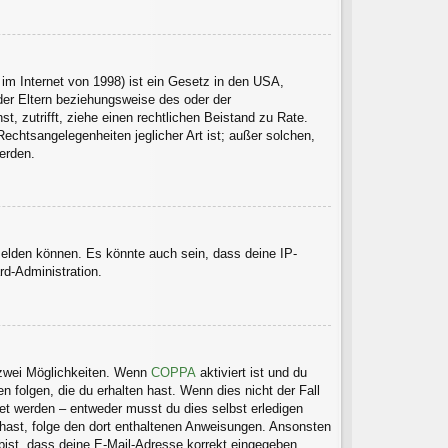
im Internet von 1998) ist ein Gesetz in den USA,
der Eltern beziehungsweise des oder der
t, zutrifft, ziehe einen rechtlichen Beistand zu Rate.
echtsangelegenheiten jeglicher Art ist; außer solchen,
erden.
melden können. Es könnte auch sein, dass deine IP-
rd-Administration.
 zwei Möglichkeiten. Wenn
COPPA
aktiviert ist und du
 folgen, die du erhalten hast. Wenn dies nicht der Fall
tet werden – entweder musst du dies selbst erledigen
en hast, folge den dort enthaltenen Anweisungen. Ansonsten
 bist, dass deine E-Mail-Adresse korrekt eingegeben