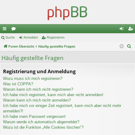
ch
Suche
or
Anmelden
Registrieren
n
eg
S
ne
Foren-Übersicht
en
Häufig gestellte Fragen
m
ist
u
llz
el
rie
Häufig gestellte Fragen
c
ug
de
re
h
Registrierung und Anmeldung
e
riff
n
n
Wozu muss ich mich registrieren?
Was ist COPPA?
Warum kann ich mich nicht registrieren?
Ich habe mich registriert, kann mich aber nicht anmelden!
Warum kann ich mich nicht anmelden?
Ich habe mich vor einiger Zeit registriert, kann mich aber nicht mehr
anmelden?!
Ich habe mein Passwort vergessen!
Warum werde ich automatisch abgemeldet?
Wozu ist die Funktion „Alle Cookies löschen“?